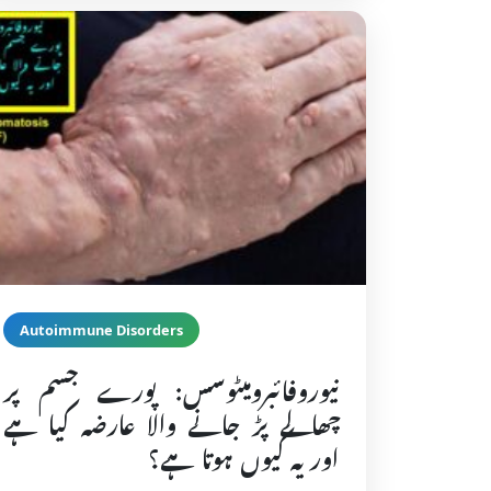
Autoimmune Disorders
نیوروفائبرومیٹوسس: پورے جسم پر
چھالے پڑ جانے والا عارضہ کیا ہے
اور یہ کیوں ہوتا ہے؟