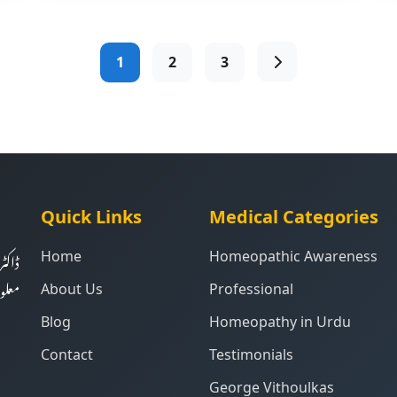
1
2
3
Quick Links
Medical Categories
ڈاکٹ
Home
Homeopathic Awareness
معلو
About Us
Professional
Blog
Homeopathy in Urdu
Contact
Testimonials
George Vithoulkas