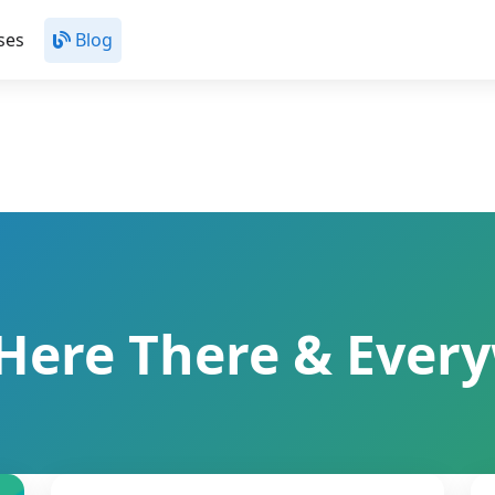
ses
Blog
Here There & Ever