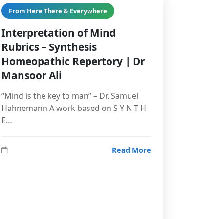
From Here There & Everywhere
Interpretation of Mind
Rubrics – Synthesis
Homeopathic Repertory | Dr
Mansoor Ali
“Mind is the key to man” – Dr. Samuel
Hahnemann A work based on S Y N T H
E…
Read More