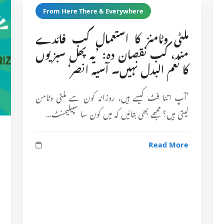
From Here There & Everywhere
ملٹی وٹامنز کا استعمال کب فائدے
مند، کب نقصان دہ: ’یہ پھل سبزیوں
کا نعم البدل نہیں۔ آسیہ انصر‘
’آپ اتنا فٹ کیسے ہیں، روزانہ کون سے ملٹی وٹامن
لیتی ہیں؟ مجھے بھی بتائیں کہ میں کون سا سپیلیمنٹ…
Read More