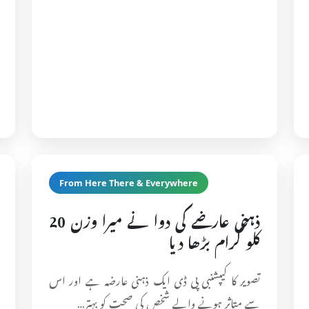
From Here There & Everywhere
ذہنی عارضے کی دوا نے میرا وزن 20
کلو گرام بڑھا دیا
تصویر کا کیپشنبی پی ڈی ایک ذہنی عارضہ ہے اور اس
سے متاثر ہونے والے شخص کی صحت کو بہتر…