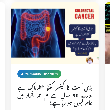
Autoimmune Disorders
بڑی آنت کا کینسر کتنا خطرناک ہے
اور یہ 50 سال سے کم عمر افراد میں
عام کیوں ہو رہا ہے؟