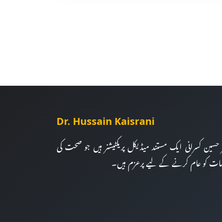
Dr. Hussain Kaisrani
ر حسین کسرانی ایک مستند میڈیکل پریکٹیشنر ہیں جو صحت کی
مات کو عام کرنے کے لیے پرعزم ہیں۔