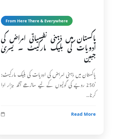
From Here There & Everywhere
پاکستان میں ذہنی نفسیاتی امراض کی
ادویات کی بلیک مارکیٹ ۔ یسریٰ
جبین
پاکستان میں ذہنی امراض کی ادویات کی بلیک مارکیٹ:
’250 روپے کی گولیوں کے لیے ساڑھے آٹھ ہزار ادا
کرنا…
Read More