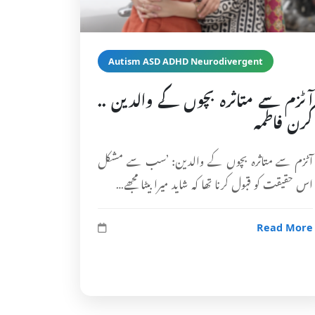
Autism ASD ADHD Neurodivergent
آٹزم سے متاثرہ بچوں کے والدین ..
کرن فاطمہ
آٹزم سے متاثرہ بچوں کے والدین: ’سب سے مشکل
اس حقیقت کو قبول کرنا تھا کہ شاید میرا بیٹا مجھے…
Read More