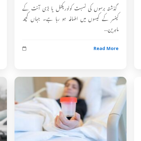
گذشتہ برسوں کی نسبت کولوریکٹل یا بڑی آنت کے
کینسر کے کیسوں میں اضافہ ہو رہا ہے۔ جہاں کچھ
ماہرین…
Read More