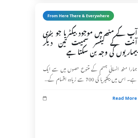
From Here There & Everywhere
آپ کے منھ میں موجود بیکٹریا جو بڑی
آنت کے کینسر سمیت تین دیگر
بیماریوں کی وجہ بن سکتا ہے
ہمارا منھ انسانی جسم کے متنوع حصوں میں سے ایک
ہے۔ اس میں بیکٹیریا کی 700 سے زیادہ اقسام کے…
Read More