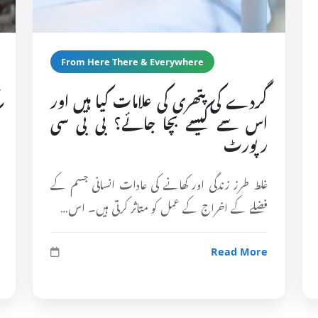
From Here There & Everywhere
گردے کی پتھری کی علامات کیا ہیں اور
اس سے کیسے بچا جائے؟ بی بی سی
رپورٹ
غلط طرز زندگی اور کھانے کی عادات انسانی جسم کے
فضلے کے اخراج کے عمل کو متاثر کرتی ہیں۔ اس…
Read More