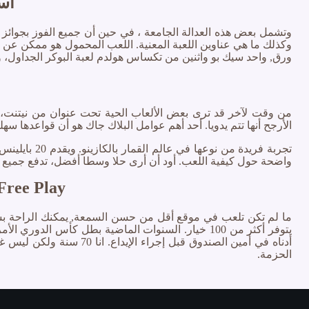
است
وتشمل بعض هذه العدالة الجامعة ، في حين أن جميع الفوز بجوائز
وكذلك ما هي عناوين اللعبة المعنية. اللعب المحمول هو ممكن عن 
ورق, واحد سيك بو واثنين من تكساس هولدم لعبة البوكر الجداول، و
من وقت لآخر قد ترى بعض الألعاب الحية تحت عنوان من نيتنت، ف
الأرجح أنها تتم يدويا. أحد أهم عوامل البلاك جاك هو أن قواعدها سهل
تجربة فريدة
واضحة حول كيفية اللعب. أود أن أرى حلا وسطا أفضل، تدفع جميع ال
Free Play
ما لم تكن تلعب في موقع أقل من حسن السمعة, يمكنك الراحة بشكل 
يتوفر أكثر من 100 خيار. السنوات الماضية بطل كأ
أدناه في أمين الصندوق 
الحزمة.