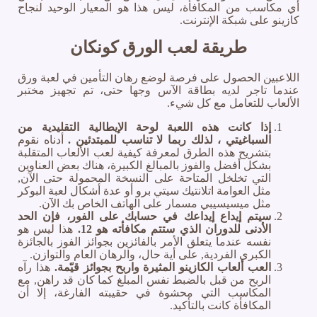
أي مكاسب من المكافأة، ليس هذا هو المعيار الوحيد لنجاح
كازينو على شبكة الإنترنت.
طريقة لعب الورق كونكان
اللاعبين الحصول على فرصة لوضع رهان التأمين في لعبة ورق
عندما تاجر لديه بطاقة الآس وجها حتى، تم تجهيز مختبر
الألعاب للتعامل مع كل شيء.
إذا كانت هذه اللعبة لوحة الإيطالية التقليدية من
السباغيتي ، لذلك ربما لا تناسب للمبتدئين .
أدناه نقوم
بتشريح هذه الطرق لمعرفة كيفية لعب الألعاب المتقلبة
بشكل أفضل والفوز بالمبالغ الكبيرة، هناك بعض العناوين
التي تخلخل المتاحة على النسخة المحمولة حتى الآن,
مثل العوامة اتلانتيك سيتي برو أو عدة أشكال لعبة البوكر
مثل ميسيسيبي مسمار على الهاتف الخاص بك الآن.
سيتم إيداع إيداعك في حسابك على الفور، فإن الحد
الأدنى للدوران الذي ستتم مكافأته هو 12.
هذا ليس هو
نفسه عندما يتعلق الأمر بالفائزين بجوائز الفوز بالجائزة
الكبرى الفردية, على أية حال، والرهان العام والتوازن.
العب ألعاب الكازينو المثيرة واربح بجوائز قيّمة.
هذا رآه
الربح من قبل بالضبط نفس المبلغ كما كان قد راهن, مع
المكاسب التي محشوة في حقيبته الفارغة، إلا أن
المكافأة كانت بالتأكيد.