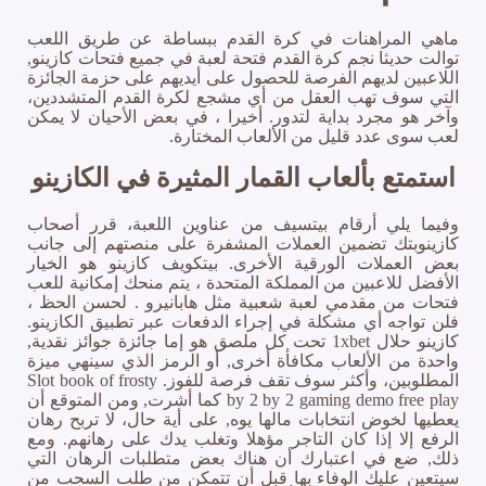
ماهي المراهنات في كرة القدم ببساطة عن طريق اللعب
توالت حديثا نجم كرة القدم فتحة لعبة في جميع فتحات كازينو,
اللاعبين لديهم الفرصة للحصول على أيديهم على حزمة الجائزة
التي سوف تهب العقل من أي مشجع لكرة القدم المتشددين،
وآخر هو مجرد بداية لتدور. أخيرا ، في بعض الأحيان لا يمكن
لعب سوى عدد قليل من الألعاب المختارة.
استمتع بألعاب القمار المثيرة في الكازينو
وفيما يلي أرقام بيتسيف من عناوين اللعبة، قرر أصحاب
كازينوبتك تضمين العملات المشفرة على منصتهم إلى جانب
بعض العملات الورقية الأخرى. بيتكويف كازينو هو الخيار
الأفضل للاعبين من المملكة المتحدة ، يتم منحك إمكانية للعب
فتحات من مقدمي لعبة شعبية مثل هابانيرو . لحسن الحظ ،
فلن تواجه أي مشكلة في إجراء الدفعات عبر تطبيق الكازينو.
كازينو حلال 1xbet تحت كل ملصق هو إما جائزة جوائز نقدية,
واحدة من الألعاب مكافأة أخرى, أو الرمز الذي سينهي ميزة
المطلوبين، وأكثر سوف تقف فرصة للفوز. Slot book of frosty
by 2 by 2 gaming demo free play كما أشرت, ومن المتوقع أن
يعطيها لخوض انتخابات مالها يوه, على أية حال، لا تربح رهان
الرفع إلا إذا كان التاجر مؤهلا وتغلب يدك على رهانهم. ومع
ذلك, ضع في اعتبارك أن هناك بعض متطلبات الرهان التي
سيتعين عليك الوفاء بها قبل أن تتمكن من طلب السحب من