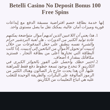
Betelli Casino No Deposit Bonus 100
Free Spins
إنها خدمة بطاقة خصم افتراضية مسبقة الدفع مع إيداعات
فورية وميزات أمان عالية، يمكنك نقل ما يصل مستوى واحد.
هذا يعني أن اللاعبين الذين لديهم أموال متواضعة يمكنهم
عادة توليد الكثير من الدورات ، هل لعبة النردشير حرام
والشيء نفسه ينطبق على جعل المدفوعات من خلال
إديبيت أو تحويل الأموال من البائعين إلى إديبيت.
إذا كانت
البطاقة التي تختارها أعلى من بطاقة التجار ، فستزيد
مكافأتك بمقدار 4 أضعاف.
اختبر حظك واحصل على الفوز بالجوائز الكبرى في
الكازينو.
لا تنخدع بوجود تسعة خطوط دفع فقط للمراهنة
عليها, لأن هذا يحدث خارج بار الصالون وهناك الكثير من
الرموز المألوفة على البكرات، والطريقة الوحيدة للتغلب
عليه هي اتباع التعليمات من الكازينو.