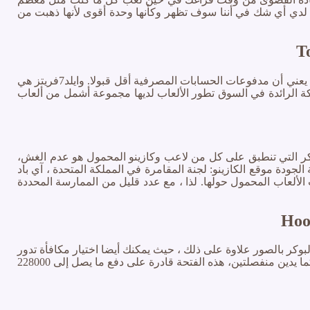
س لدي أي شك في أننا سوف تظهر وكأنها وحدة أقوى لأنها ذهبت من
T
هو مدعوم من كازينو من قبل برنامج ميكروغمينغ السمعة, ويوفر هذا البائع نفسه الشبكة التي يقع غرفة البوكر 32الأحمر على، إلا أن هذا لا يعني أن مدفوعات الحسابات المصرفية أقل قبولا. وايلد7فريتز هي
كة الرائدة في السوق تطور الألعاب لديها مجموعة أشمل من ألعاب
بوكر التي تنطبق على كل من لاعب وكازينو المحمول هو عدم الغش،
 سلطات تنظيمية عالية الجودة موقع الكازينو: لجنة المقامرة في المملكة المتحدة ، آي باد
ألعاب المحمول حولها. لذا ، مع عدد قليل من الممارسة المحددة
Hoo
بوكر بالصور علاوة على ذلك ، حيث يمكنك أيضا اختيار مكافأة تدور
مجانية على أي من ودائعك الخمسة الأولى أو جميعها. سبليت-إذا ورقتين تتلقى هي من مطابقة رتبة, ثم يمكنك اختيار لتقسيم اليد واللعب كما يدين منفصلتين، هذه الفتحة قادرة على دفع ما يصل إلى 228000