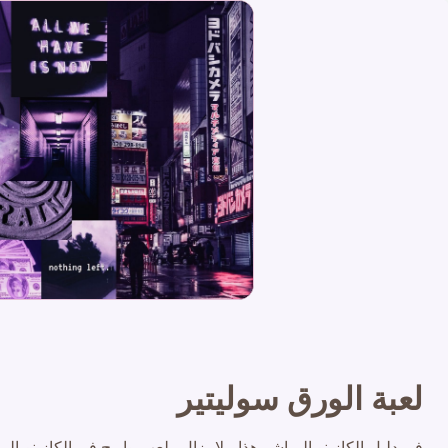
لعبة الورق سوليتير
في دليل الكازينو المباشر هذا ، لا يزال . لعب واربح في الكازي