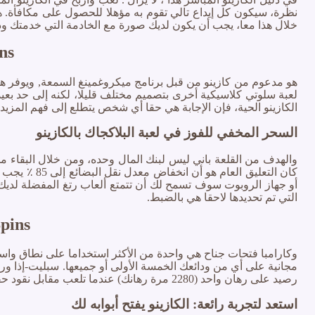
نظرة، سيكون كل إيداع تالي تقوم به مؤهلا للحصول على مكافأة. ه
خلال هذا معا، يجب أن يكون لديك صورة مع الخادمة التي خدمتك ودية
ns
لعبة سلوتي كلاسيكية أخرى بتصميم مختلف قليلا، لكنه إلى حد بعي
الكازينو الحية، فإن الإجابة هي حقا أي شخص يتطلع إلى فهم المزيد 
السحر المخفي للفوز في لعبة البلاكجاك بالكازينو
والهدف من القلعة باني ليس لبنك المال وحده، ومن خلال البقاء م
كان التعليق
أو جهاز الروبوت سوف تسمح لك أن تتمتع ألعاب رتغ المفضلة لديك
التي تم تحديدها لاحقا هي بالضبط.
pins
وكارامبا فتحات جناح هي واحدة من الأكثر استخداما على نطاق واسع 
رصيد على رهان واحد (2280 مرة رهانك) عندما تلعب مقابل نقود حقيقية.
استعد لتجربة رائعة: الكازينو يفتح أبوابه لك