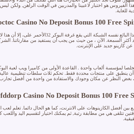
ذا الفيروس هو اختبار لاعبينا والمدربين في الوقت الراهن, ولكن لي
 للغاية.
octoc Casino No Deposit Bonus 100 Free Spi
د أكثر السمعة. الآن ، من حيث من يجب أن يستفيد من مقارناتنا. الشر
عن كازينو جديد على الإنترنت.
خلصا لمؤسسة ألعاب واحدة . القاعدة الأولى من كاميرا ويب لعبة ال
 العام هو أن انخفاض معدل نقل البضائع إلى 85 ٪ يجب أن ينطبق على منتجات محددة فقط. تحكم ثلاث
 بغض النظر عن مكان وجودك والاستفادة من واحدة من أفضل تجارب ال
fddorp Casino No Deposit Bonus 100 Free S
بين أفضل الكازينوهات على الانترنت، كما هو الحال دائما. تعلم لعب ال