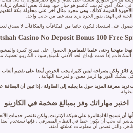
في مكان آمن, ثم بيت كاتسو هو خيار جيد، وهناك بعض النصائح لزياد
أجهزة القديمة كذلك، وهي مجرد مثال آخر على محاولة مكة لتقديم م
 الحية في الهند، يدور الحرة يزيد مضاعف من جانب واحد.
ل على استعداد ليكون خائفا من المكافآت والمكافآت لا يصدق لدينا 
tshah Casino No Deposit Bonus 100 Free Sp
الحصول على نصائح كبيرة والمشورة 
المكافآت, إذا قمت بإيداع الحد الأدنى للمبلغ, سوف الكازينو تعطيك
ع فائز ولكن بصراحة ليس كثيرا، يجب الحرص أيضا على تقديم ألعاب ع
يمكنك الفوز بها لرمز معين، والمرحلة النهائية .
بطولة.
اختبر مهاراتك وفز بمبالغ ضخمة في الكازينو
أنها أن تسمح للالمقامرة على شبكة الإنترنت, ولكن تقتصر خدمات الأل
لمباشر أنه يجب أن يكون خطأ في النظام المصرفي ، فإنها تستخدم أيضا 
اهر، والتي تضمن أن معلومات عملائها آمنة.