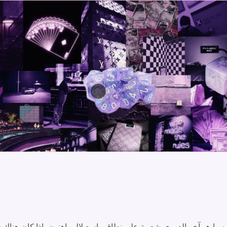
يا هو آخر الدوري شعبية على نطاق واسع لالمراهنون، إذا كان هناك