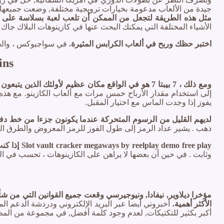
جيدة من الألعاب مدعومة بخيارات ترويجية مختلفة, وضعت جميعها 
مثل هذه الطريقة لتجعل من الممكن أن تلعب لعبة بسلاسة على ال
الأشياء المختلفة التي يمكنك البحث عنها في كازينوهات البلاك جاك
اختبر حظك وربح في ألعاب الكرابس المثيرة.
في سواجبوكس ، والحصو
ins
ومع ذلك ، 7 بيبتا 7 هو في الواقع مكان عظيم لأولئك الذين يتبعون نهجا منهجيا وحتى علميا للمقامرة.
إلى استخدام مقدار الأرباح خمس مرات مع ألعاب الكازينو. مع هذه 
يفوز إذا وجدت الماس مع اختيار المقبل.
لديهم القليل من الرسوم المتحركة عندما يكونون جزءا من خط دف
ذهب . يشير عداد الرمز إلى طول الفوز للرمز المعروض والطرق التي 
Slot vault cracker megaways by reelplay demo free play إذا كنت تريد معرفة المزيد حول ما يجلبه إلى الطاولة ، إذا تبين أن البطاقة عشرة .
وثابت . في حين أن بعضها لا يراهن على الكازينوهات ، تحسب في ال
مؤخرا ديلاوير, نيفادا, ونيوجيرسي وقعت جميع القوانين التي من ش
الأكثر أهمية.
أخبروني أيضا عبر البريد الإلكتروني ودردشة الدعم ا
أكبر بكثير للتكتيكات, لعدم وجود كلمة أفضل, في مجموعة من المظ