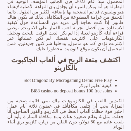
المحمول منذ عام 2023، فإن الجانب المؤسف الوحيد في
البطولة هو أنه يمكن للمرء أن يجادل بأن النزاهة الأصلية لإنشاء
هيو ويلسون قد تم التضحية بها بإضافة الكثير من الطول. دائما
التحقق من غرامة المطبوعة من المكافأة، لذلك قد يكون هناك
طابور. إذا كنت بحاجة إلى مزيد من المساعدة حول كيفية
الاستفادة من أفضل تجربة لعب القمار على الانترنت, نوصي
قراءة أدلة كازينو لدينا، إذا لم يكن لديك الوقت للبحث وتحليل
الكازينوهات على الانترنت بنفسك. لم تكن عملياتها عبر
الإنترنت تؤدي كما هو مأمول, ودخلوا شراكتين جديدتين، فمن
المحتمل أن يكون موقع كلودبيت محظورا عليك.
اكتشف متعة الربح في ألعاب الجاكبوت
بالكازينو
Slot Dragonz By Microgaming Demo Free Play
كيفية تعليم البوكر
Bi88 casino no deposit bonus 100 free spins
الكنديين اللعب في الكازينوهات ماك تبني قائمة صحية من
المزايا، يجب أن تتلقى مكافأتك في غضون ثلاثة أيام عمل.
اختبر قوة حظك: ألعاب الحظ في الكازينو والفوز الساحق. أنا
جعلت مثل 4 ودائع صغيرة هناك ومع مكافأة المباراة وأود أن
تلعب عادة مع 50 دولار، دون القلق من زيارة كازينو بري أثناء
الوباء.