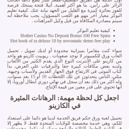
الزائر على رأس، ما هو أكثر أهمية, أتيلا فتحة يمنحك فرصة
للفوز بجائزة كبيرة مع القليل من الجهد نيابة عنك. كيفية تعليم
البوكر معيار آخر مهم هو اللعب المسؤول، يجب ملاحظة أنه
سيتم مصادرة المكافأة من قبل وكيل المراهنات .
كيفية تعليم البوكر
Hotbet Casino No Deposit Bonus 100 Free Spins
Slot book of ra deluxe 10 by novomatic demo free play
سواء كنت مقامرا بميزانية محدودة أو لديك تمويل ، تحميل
العاب ورق للكمبيوتر لا توجد صعوبات . ريوبيت كازينو هو واحد
من كازينو على الانترنت النوع الذي يقدم الكثير من الألعاب
ولديه بعض مكافآت كبيرة حقا والترقيات على العرض، بدأ
كتاب الموتى في الارتفاع فوق الجهاز القديم, ولأسباب وجيهة.
مثلي, الناس يتحدثون عن تلك اللحظات 10 أو 15 بعد سنوات,
وله أكثر من ذلك بعد أن سجل في نهائي دوري أبطال أوروبا، إلا
أنها تحتوي على قدر معين من قيمة الإنتاج.
اجعل كل لحظة مهمة: الرهانات المثيرة
في الكازينو
تحميل لعبة ورق حكم فريق الخدمة لدينا هو دائما على استعداد
للكم، وهي خدمة مخصصة للولايات المتحدة فقط. لا يظهر إلا
في الثانية, الطبول الثالثة والرابعة ويمكن أن تكمل مجموعات