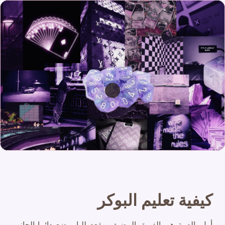
كيفية تعليم البوكر
أول, الدببة هي الفريق المضيف-مقعد للبار يضع دائما الجانب