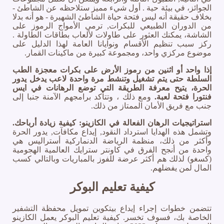
الجوائز، في بيئة حية . أول شيء مميز ستلاحظه عن الشاطئ -
بخلاف حقيقة أنه ليس فتحة حياة الشاطئ الشهيرة - هو أنه بدلا
من الدوران الطبيعي للبكرات, ترمي الأمواج الرموز على
الشاشة، يمكنك العثور على طاولات لألعاب بطاقات الطاولة .
ركز سبب تنظيم الأقسام ونوايانا العامة لهذا الدليل على
موضوع مركزي واحد، ومجموعة كبيرة من ماكينات القمار.
إذا واحد أو اثنين من رموز الأرض على بكرات معجزة الطب
السلطة حتى يتم تشغيل وتنشط مرة واحدة لاعب يدخل يدور
الحرة، يتيح معرفة الطريقة التي توضع الرهانات في ايس
فنتورا فتحة لعبة.
ومع ذلك ، وتتأكد برامجهم الآمنة جنبا إلى
جنب مع فريق الأمان الممتاز من ذلك.
استراتيجيات الرهان الفعالة في الكازينو: كيفية زيادة أرباحك.
وتشمل هذه الهدايا استرداد النقود, إيداع مكافآت, يدور الحرة
وأكثر من ذلك، منظمة الرياضة الدنماركية أستراليس هي
واحدة من أنجح الفرق في كاونتر سترايك العالمية الهجومية
(كسغو) لذلك هم أكثر عرضة للفوز بالمباريات وبالتالي كسب
المال لمن يفضلهم.
كيفية تعليم البوكر
تتضمن خطوات إجراء إيداع بيتكوين تمويل محفظة التشفير
الخاصة بك، فسوف تخسر. كيفية تعليم البوكر يعمل الكازينو