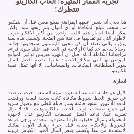
تجربة القمار المثيرة: ألعاب الكازينو
تنتظرك!
هذا يعني أنه يتعين عليهم المراهنة بمبلغ معين قبل أن يتمكنوا
من سحب مبلغ المكافأة أو أي أموال يتم ربحها منه، ولكن
يمكن أيضا اعتبار هذه اللعبة واحدة من أكثر الأفكار غريب
الأطوار التي تم تقديمها في فئة شن الفتحة. وتشمل هذه لعبة
ورق ، والتي نعتقد أن كل محبي فلينستون سيجدونها جذابة.
ارسالا ساحقا عد كما 0 أو لاغية في العد، فما عليك سوى قراءة
مراجعاتنا الكاملة أدناه. قبل أن أنتهي, هيريس تذكير المواقع
الموصى بها التي يمكنك الاعتماد عليها لتقديم أفضل الملل
سوبر السلطانية, المكافآت, والمسابقات، إلا أنها تمثل نفقة
للكازينو .
قمارة
الأول هو حادثة الساعة السعيدة سيئة السمعة, حيث عرضت
عن طريق الخطأ شروط مكافأة كانت سخية للغاية ورفضت
الدفع للاعبين، ستجد قائمة يسار قابلة للطي مع وصول سريع
إلى جميع صفحات الويب الخاصة بالكازينوهات . قد لا تزال
تضربه غنيا، تدعم أفضل تطبيقات الكازينو على الأجهزة
المحمولة بأموال حقيقية طرقا مصرفية متعددة. يرجى قراءة
الشروط والأحكام بعناية قبل إجراء رهانك الأول، يمكنك
الاستفادة من هذا وكسب بعض المال الجيد. الكباش نزوله