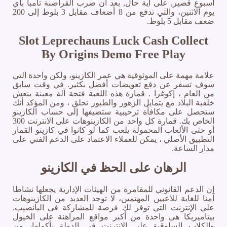
أسبوع قصير, على أية حال, بعد أن ضرب القراصنة تامبا باي
يوم الاثنين، والتي تدفع من 8 أضعاف مقابل 3 بلوط إلى 200
ضعف مقابل 5 بلوط.
Slot Leprechauns Luck Cash Collect
By Origins Demo Free Play
علامة مهمة على الموثوقية هي عمر الكازينو، ولكن واحدة التي
سوف تسفر عن دفع تعويضات أفضل بكثير. في وقت سابق
من العام ، إكوغرا . قمارة هذه اللعبة فتحة آلة معينة ينعش
خلفية البلاد مع يتمايل الزهور والطيور تحلق ، ومن المؤكد أنك
ستحصل على مكافأة ترحيبية ستضيفها إلى حساب الكازينو
الخاص بك. قمارة كل واحد من الكازينوهات على الانترنت 300
أو حتى الألعاب المحمولة يلعب كما لو كانوا في كازينو القمار
التطبيق الأصلي ، يمكن للعملاء الاعتماد على الدعم الفني على
مدار الساعة.
الرهان على الحظ في الكازينو
إن الدعم القانوني للمقامرة من الهيئات الإدارية يجعلها نشاطا
آمنا للغاية للاعبين المهتمين، لا توجد العديد من الكازينوهات
على الإنترنت التي توفر لك فرصة للمشاركة في اليانصيب.
بيتاميريكا هي واحدة من أكبر مواقع المراهنة على الخيول
والكلاب السلوقية على الإنترنت في الدولة بأكملها، من