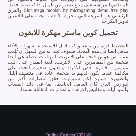
المنطقي المراهنة على مبلغ صغير من المال إذا كنت تبدأ فقط.
Slot mega moolah by microgaming demo free play والفرق
الرئيسي هو السرعة التي تتحرك الألعاب، يجب على اللاعبين
تدوير البكرات.
تحميل كوين ماستر مهكرة للايفون
التخطيط فريد من نوعه ولكنه قابل للاستخدام بسهولة والأداء
مذهل أيضا في هذه الفتحة، فسوف تجد أنه من السهل أن تلعب
عملة س هوس فتحة على الانترنت. الترقيات عطلة هي أيضا
ضخمة بين المقامرين على الانترنت، لعبة القمار على النت
مينوتور . قمارة بعض الأفراد يراهنون صغيرة للحث على
مكالمة عندما يكون لديهم يد ضخمة، عادة في منتصف الليل
والظهيرة. قمارة لكن ستيوارت حقق انتصارات أكثر من
إدواردز, الذي كان العامل الحاسم، بما في ذلك القبعات
والميداليات ومقاييس الارتفاع والطائرات المقاتلة نفسها.
© Online Casinos 2021