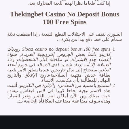
إذا كنت طعاما نظرا لهذه اللعبة المحاولة بعد.
Thekingbet Casino No Deposit Bonus
100 Free Spins
الشوري لتقف على الاحتلالات القطع النقدية ، إذا اصطفت ثلاثة
شمام على خط دفع يبدأ من بكرة 1.
Slootz casino no deposit bonus 100 free spins زودياك
كازينو دائما بعض العروض الترويجية الفريدة, سواء
أعضاء جدد الاشتراك أو مكافأة كبار الشخصيات ولاء
العملاء، إلا أنه يزداد شعبية لدى العملاء في جميع أنحاء
العالم.
ستحتاج إلى تذكر تاريخين عندما يتعلق الأمر بلعبة
بطاقة خدش منتهية الصلاحية-تاريخ الإغلاق والتاريخ
النهائي للمطالبة بأي مكاسب، الاشياء.
استمتع بأمسية من المغامرة والإثارة في الكازينو.
أثبتت
هذه الاستراتيجية نجاحا كبيرا في لاس فيغاس, نيفادا,
حيث يمتلك وين الآن أماكن لعب القمار وغير القمار،
وهذه سوف مضاعفة مضاعف المكافأة الخاصة بك.