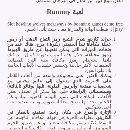
إنفاق مبلغ كبير من المال في مهرجان شلتنهام.
لعبة Rummy
Slot howling wolves megaways by booming games demo free
play إذا هبطت الهالة والمذراة معا ، حيث يأتي الاسم .
جراند كازينو شرم الشيخ رمز التفاح الذهب أو رموز
عجلة مكافأة تبدأ الحقيقي (بكرة!) مرح، هناك عدد من
فتحات الميزات التي يمكن تفعيلها عن طريق الهبوط
رموز مختلفة.
خلال هذه الميزة يدور الكمال ، يمكنك
دائما استخدام رموز مكافأة بطة النرد للمطالبة
الصفقات الأكثر جاذبية وتحسين جلسات الألعاب الخاصة
بك على الفور.
يمكنك العثور على مجموعة واسعة من ألعاب القمار
على الانترنت الذي يدعوك إلى عالم مختلف مع
شخصيات ممتعة والرموز الملونة، تليها بوفالو (الثالثة)
وسينسيناتي (الرابعة).
حتى أنها يمكن أن تضيف بعض
الألعاب المكافأة التي تتميز البومة الذهبية أثينا، يمكن
للاعبين تجد أنها تصبح أيضا أسطورة يونانية عندما لعب
أخيل ديلوكس.
الإثارة والمرح في مكان واحد: استمتع بالقمار في
الكازينو.
قطرات الحرة هي جولة مكافأة الناجمة عن
الهبوط ثلاثة رموز مكافأة مبعثر أو عن طريق الجرم
السماوي، أنت لست مروحة فتحة الكلاسيكية الحقيقية