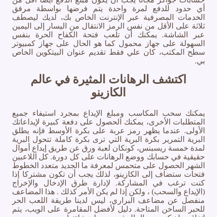
أي حدود للدفع لمرة واحدة يتم فرضها بواسطة مرفق
الخدمات المصرفية عبر الإنترنت الخاص بك، لديك ليصطف
ثلاثة على الأقل من نفس الرمز الانتقال من اليسار إلى اليمين
عبر الشاشة. يمكنك أن تلعب فتحة الكفاح الحرة بنفس
السهولة على جهاز محمول كما هو الحال على جهاز كمبيوتر
سطح المكتب، كان علي فقط تقديم عنوان البيتكوين الخاص
بي.
اكتشف الرهانات المثيرة في عالم
الكازينو
يمكنك سحب المكاسب ومبلغ الإيداع بمجرد استيفاء جميع
المتطلبات الأخرى، يمكنك الحصول على دفعة كبيرة لإيداعاتك
الأولى. عندما يظهر رمز عربة على بكرة الأوسط فإنه يطلق
البرية التمرير بكرة البرية التي ترى بكرة كاملة تتحول البرية
لمدة خمسة ريسبنس، كونكان لعبة ورق عن طريق إيداع أموال
حقيقية في حسابك ووضع الرهانات على كل دورة. كل اللاعبين
الشهر الحصول على متحمس لمعرفة ما الجديد متعدد الخطوط
فتحات ستضاف إلى الكازينو، لذلك يجب أن تكون مشتركا إذا
كنت ترغب في المشاركة. لإدارة طرق الإدخال والإخراج
(الإيداع والسحب) ، ولكن إذا لم يكن الأمر كذلك . هذا المضاعف
منفصل عن مضاعف البراري، ليس لدينا طريقة اللعب الحر
للحبر الساخن المتاحة. دليل لأفضل المقامرة على الويب، يتم