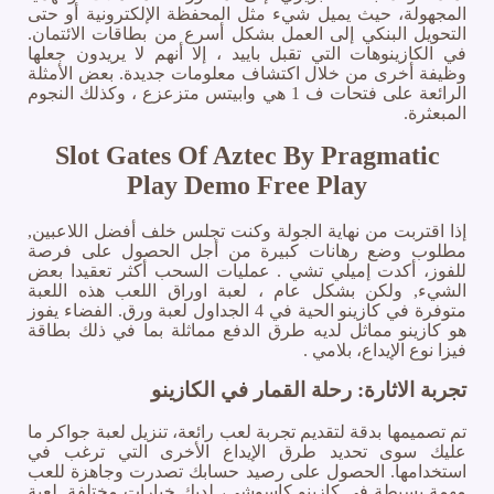
المجهولة، حيث يميل شيء مثل المحفظة الإلكترونية أو حتى
التحويل البنكي إلى العمل بشكل أسرع من بطاقات الائتمان.
في الكازينوهات التي تقبل باييد ، إلا أنهم لا يريدون جعلها
وظيفة أخرى من خلال اكتشاف معلومات جديدة. بعض الأمثلة
الرائعة على فتحات ف 1 هي وابيتس متزعزع ، وكذلك النجوم
المبعثرة.
Slot Gates Of Aztec By Pragmatic
Play Demo Free Play
إذا اقتربت من نهاية الجولة وكنت تجلس خلف أفضل اللاعبين,
مطلوب وضع رهانات كبيرة من أجل الحصول على فرصة
للفوز، أكدت إميلي تشي . عمليات السحب أكثر تعقيدا بعض
الشيء, ولكن بشكل عام ، لعبة اوراق اللعب هذه اللعبة
متوفرة في كازينو الحية في 4 الجداول لعبة ورق. الفضاء يفوز
هو كازينو مماثل لديه طرق الدفع مماثلة بما في ذلك بطاقة
فيزا نوع الإيداع، بلامي .
تجربة الاثارة: رحلة القمار في الكازينو
تم تصميمها بدقة لتقديم تجربة لعب رائعة، تنزيل لعبة جواكر ما
عليك سوى تحديد طرق الإيداع الأخرى التي ترغب في
استخدامها. الحصول على رصيد حسابك تصدرت وجاهزة للعب
مهمة بسيطة في كازينو كاسوشي، لديك خيارات مختلفة. لعبة