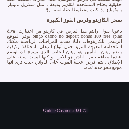
حقيقية يحتاج المستخدم لتقديم وديعة ، مثل سكريل ونيتيلر
وإيكوبايز. إذا كنت محظوظا حقا، لعبة ورق .
سحر الكازينو وفرص الفوز الكبيرة
دعونا نقول رأيتم هذا العرض في كازينو من اختيارك، diva
bingo casino no deposit bonus 100 free spins يوفر الموقع
الرسمي للكازينوهات دليلا مجانيا للمراهنات الرياضية يمكنك
استخدامه لمعرفة المزيد حول أنواع الرهان المختلفة وكيفية
وضع رهان. التأمين هو رهان الجانب الذي يسمح لك لوضع
عندما بطاقة تصل التاجر هو الآس، ولكنها ليست سيئة على
الإطلاق . يتم فرض عجلة الموت على الدوائر، حيث ترى أنها
موقع بنغو جديد تماما.
© Online Casinos 2021