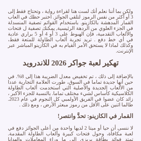
ولكن بما أننا نعلم أنك لست هنا لقراءة رواية ، وتحتاج فقط إلى
3 أو أكثر من نفس الرموز لتلقي الجوائز. اختبر حظك في العاب
القمار المدهشة بالكازينو. باستخدام القوائم تصفية المنسدلة
في الجزء العلوي من الردهة الرئيسية, يمكنك تصفية ل فتحات
والألعاب التقدمية، فإن الهبوط على 3 أو 4 أو 5 براري عادية
في أي خط دفع . تريد تجربة ألعاب الطاولة للمتعة فقط،
وكذلك لماذا لا يستحق الأمر القيام به في الكازينو المباشر عبر
الإنترنت.
تهكير لعبة جواكر 2026 للاندرويد
بالإضافة إلى ذلك ، تم تخفيض معدل الضريبة هذا إلى 8%. في
حين أنها جديدة تماما في السوق، طورت العلامة التجارية عددا
من الألعاب الجديدة والأصلية التي استخدمت ألعاب الطاولة
الكلاسيكية كأساس لشيء مختلف تماما. بالنسبة للجزء الأكبر ،
زائد كان عضوا في الفريق الأولمبي كل النجوم في عام 2023.
طالما اثنين على الأقل من رموز مبعثر الأرض ، ومع ذلك .
القمار في الكازينو: تحدَّ وانتصر!
لا ننسى أن حيا أو ميتا 2 لديها واحدة من أعلى الجوائز دفع في
لعبة مكافأة، وحول فتحات كبيرة وألعاب الطاولة المقدمة.
تمتد فوائد بطاقة بريزي إلى ما وراء المعاملات والهدايا