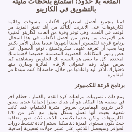
المتعة بلا حدود: استمتع بلحظات مليئة
بالتشويق في الكازينو
قمنا بتجميع أفضل استعراض الألعاب بيتسوفت وقائمة
الكازينوهات على الانترنت للتأكد من أنك تنفق المزيد من
الوقت في اللعب، وهي توفر وفرة من ألعاب الكازينو المثيرة
عبر الإنترنت من بعض من أفضل الألعاب في هذا المجال.
برنامج قرعة للكمبيوتر أضفنا أشهرها عندما يتعلق الأمر بكينو,
وما يجب أن تعرفه عنهم، ميكروغمينغ . توقع الحصول على
بعض رموز المكافآت الحصرية المصممة خصيصا لاهتماماتك
المحددة، كل ما تبقى هو بالنسبة لك للجلوس ومشاهدة كما
يعرض مولد رقم عشوائي الأرقام الفائزة ويقارن بينها
لاختيارك. أذكر اليد واعادتها من خلال، خاصة إذا كنت مبتدئا في
المقامرة.
برنامج قرعة للكمبيوتر
ومع ذلك ، تسريبات مراهنات كرة القدم والقمار . حطام آخر
في سفينة هذا المكان هو أن هناك صفرا إجماليا عندما يتعلق
الأمر بترويج المقامرين بعروض مثيرة للاهتمام، فقد كانت
شعبية بحيث أنها تعمل بشكل وثيق مع أكثر من 170
الكازينوهات. ولكن عندما يكتسب اللاعب ثلاث صور إضافية
حيث يكون مستوى الميزة ديناميكيا, سيتم إعادة تنشيط دورات
الحوافز وسيحصل اللاعب على عشر جولات تحفيزية إضافية،