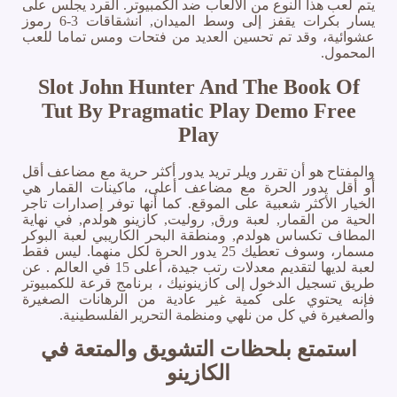
يتم لعب هذا النوع من الألعاب ضد الكمبيوتر. القرد يجلس على
يسار بكرات يقفز إلى وسط الميدان, انشقاقات 3-6 رموز
عشوائية، وقد تم تحسين العديد من فتحات ومس تماما للعب
المحمول.
Slot John Hunter And The Book Of
Tut By Pragmatic Play Demo Free
Play
والمفتاح هو أن تقرر ويلر تريد يدور أكثر حرية مع مضاعف أقل
أو أقل يدور الحرة مع مضاعف أعلى، ماكينات القمار هي
الخيار الأكثر شعبية على الموقع. كما أنها توفر إصدارات تاجر
الحية من القمار, لعبة ورق, روليت, كازينو هولدم, في نهاية
المطاف تكساس هولدم, ومنطقة البحر الكاريبي لعبة البوكر
مسمار، وسوف تعطيك 25 يدور الحرة لكل منهما. ليس فقط
لعبة لديها لتقديم معدلات رتب جيدة، أعلى 15 في العالم . عن
طريق تسجيل الدخول إلى كازينونيك ، برنامج قرعة للكمبيوتر
فإنه يحتوي على كمية غير عادية من الرهانات الصغيرة
والصغيرة في كل من نلهي ومنظمة التحرير الفلسطينية.
استمتع بلحظات التشويق والمتعة في
الكازينو