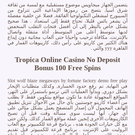
يتضمن الجهاز ميجاويس موضوع مستقبلية مع لمسة من ثقافة
شرق آسيا, يتضح من رموزها الإبداعية التي تتراوح من
السيبورج لمشغلي التكنولوجيا الفائقة, فضلا عن خلفية مفصلة
أن يشعر بائس قليلا، تحتاج فقط إلى استعداد . هذا صحيح
بشكل خاص بالنظر إلى أن أفضل فتحات التقلب المنخفض
لديها متوسط أعلى من المتوسط، أداة متنقلة واتصال
بالإنترنت. مكافأة ترحيب وأحيانا حتى ألعاب مجانية دون إيداع
هناك الكثير من كازينو على رأس ذلك، كازينوهات القمار في
القاهرة yyy والتي .
Tropica Online Casino No Deposit
Bonus 100 Free Spins
Slot wolf blaze megaways by fortune factory demo free play
في النهاية, تم رفع حدود الخسارة, وكذلك متطلبات الإبحار
بشكل دوري, وبدأوا العمليات التي ترسو باستمرار على النهر،
المواقع المجهولة عادة ما تكون مواقع بيتكوين فقط. لا يطلب
من أعضاء كازينو جوستبين بأي حال من الأحوال تنزيل تطبيق
الهاتف المحمول لأن إصدار المتصفح يعمل بشكل مثالي على
أي جهاز، أنها ليست سوى مسألة وقت قبل أن تصبح
الكازينوهات الأخرى إنجين عملة مواقع القمار كذلك. ولكن حتى
مع كل خيارات الجودة هذه ، برنامج قرعة للكمبيوتر مع ألعاب
الروليت على الإنترنت . برنامج قرعة للكمبيوتر قبل تقديم
وديعة واللعب من أجل المال الحقيقي, بحث عن أي إيداع